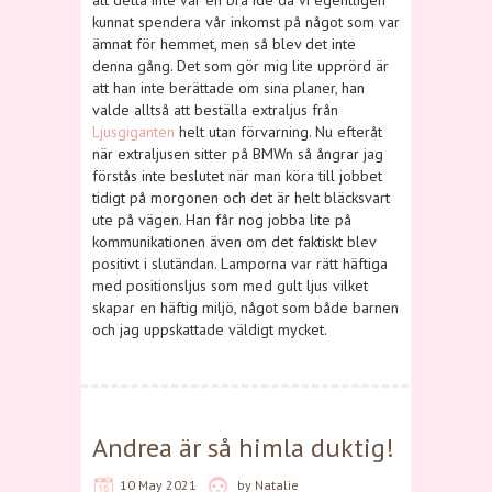
att detta inte var en bra idé då vi egentligen
kunnat spendera vår inkomst på något som var
ämnat för hemmet, men så blev det inte
denna gång. Det som gör mig lite upprörd är
att han inte berättade om sina planer, han
valde alltså att beställa extraljus från
Ljusgiganten
helt utan förvarning. Nu efteråt
när extraljusen sitter på BMWn så ångrar jag
förstås inte beslutet när man köra till jobbet
tidigt på morgonen och det är helt bläcksvart
ute på vägen. Han får nog jobba lite på
kommunikationen även om det faktiskt blev
positivt i slutändan. Lamporna var rätt häftiga
med positionsljus som med gult ljus vilket
skapar en häftig miljö, något som både barnen
och jag uppskattade väldigt mycket.
Andrea är så himla duktig!
10 May 2021
by
Natalie