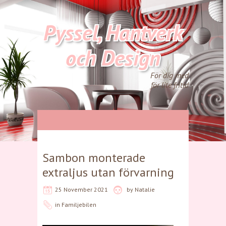
Pyssel, Hantverk
och Design
För dig med
för lite fritid
Sambon monterade
extraljus utan förvarning
25 November 2021
by
Natalie
in
Familjebilen